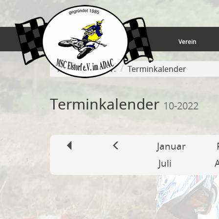
Verein
MSC-Elstorf e.V.
Terminkalender
Terminkalender
10-2022
Januar
Juli